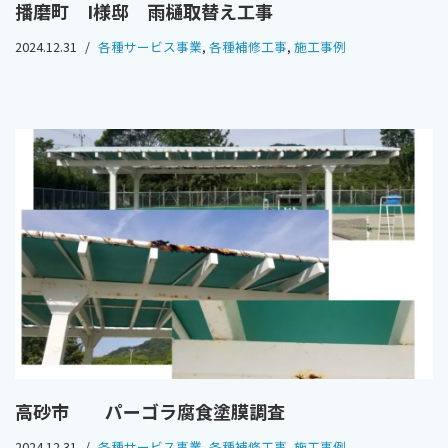
播磨町 I様邸 雨樋取替え工事
2024.12.31
各種サービス事業
,
各種補修工事
,
施工事例
高砂市 パーゴラ腐食塗膜調査
2024.12.31
各種サービス事業
,
各種補修工事
,
施工事例