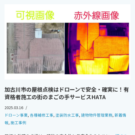
加古川市の屋根点検はドローンで安全・確実に！有
資格者施工の街のまごの手サービスHATA
2025.03.16
ドローン事業
,
各種補修工事
,
塗装防水工事
,
建物物件管理業務
,
新着情
報
,
施工事例