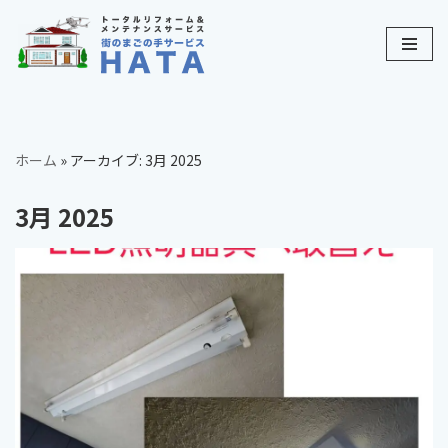
コ
ン
テ
ン
ツ
ホーム
»
アーカイブ: 3月 2025
へ
ス
3月 2025
キ
ッ
プ