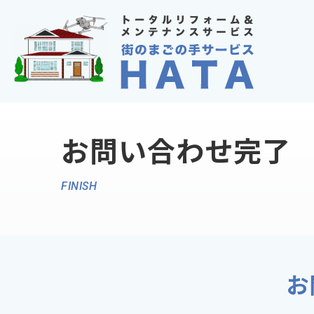
コ
ン
テ
ン
ツ
へ
お問い合わせ完了
ス
キ
FINISH
ッ
プ
お