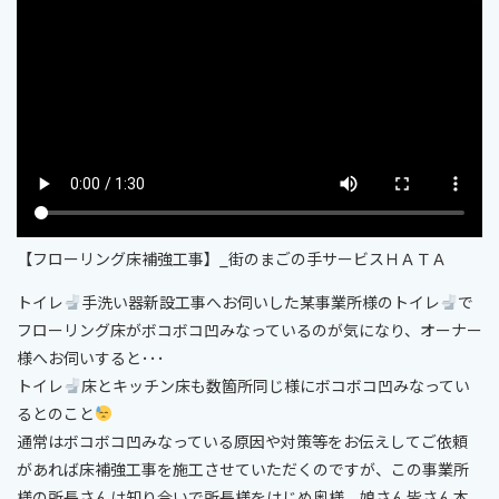
【フローリング床補強工事】_街のまごの手サービスＨＡＴＡ
トイレ
手洗い器新設工事へお伺いした某事業所様のトイレ
で
フローリング床がボコボコ凹みなっているのが気になり、オーナー
様へお伺いすると･･･
トイレ
床とキッチン床も数箇所同じ様にボコボコ凹みなってい
るとのこと
通常はボコボコ凹みなっている原因や対策等をお伝えしてご依頼
があれば床補強工事を施工させていただくのですが、この事業所
様の所長さんは知り合いで所長様をはじめ奥様，娘さん皆さん本