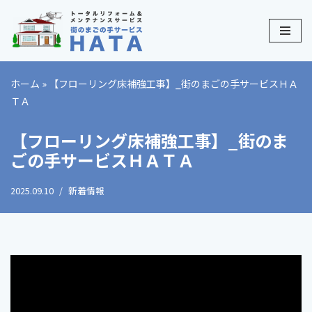
コ
ン
テ
ホーム
»
【フローリング床補強工事】_街のまごの手サービスＨＡ
ン
ＴＡ
ツ
へ
【フローリング床補強工事】_街のま
ス
ごの手サービスＨＡＴＡ
キ
ッ
2025.09.10
新着情報
プ