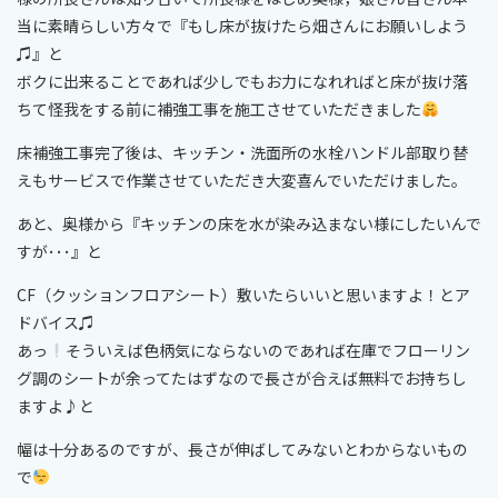
当に素晴らしい方々で『もし床が抜けたら畑さんにお願いしよう
♫』と
ボクに出来ることであれば少しでもお力になれればと床が抜け落
ちて怪我をする前に補強工事を施工させていただきました
床補強工事完了後は、キッチン・洗面所の水栓ハンドル部取り替
えもサービスで作業させていただき大変喜んでいただけました。
あと、奥様から『キッチンの床を水が染み込まない様にしたいんで
すが･･･』と
CF（クッションフロアシート）敷いたらいいと思いますよ！とア
ドバイス♫
あっ
そういえば色柄気にならないのであれば在庫でフローリン
グ調のシートが余ってたはずなので長さが合えば無料でお持ちし
ますよ♪と
幅は十分あるのですが、長さが伸ばしてみないとわからないもの
で