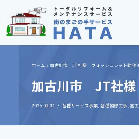
コ
ン
テ
ン
ツ
へ
ホーム
»
加古川市 JT社様 ウォッシュレット動作
ス
キ
加古川市 JT社
ッ
プ
2025.01.01
各種サービス事業
,
各種補修工事
,
施工