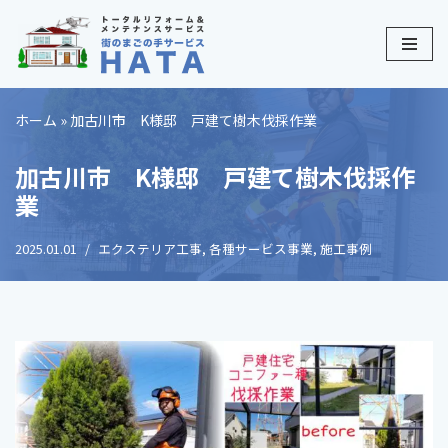
コ
ン
テ
ホーム
»
加古川市 K様邸 戸建て樹木伐採作業
ン
ツ
加古川市 K様邸 戸建て樹木伐採作
へ
業
ス
キ
2025.01.01
エクステリア工事
,
各種サービス事業
,
施工事例
ッ
プ