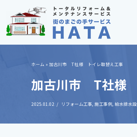
コ
ン
テ
ン
ツ
へ
ホーム
»
加古川市 T社様 トイレ取替え工事
ス
キ
加古川市 T社様
ッ
プ
2025.01.02
リフォーム工事
,
施工事例
,
給水排水設