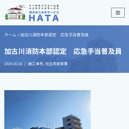
コ
ン
テ
ホーム
»
加古川消防本部認定 応急手当普及員
ン
ツ
加古川消防本部認定 応急手当普及員
へ
ス
2025.01.02
施工事例
,
社会貢献事業
キ
ッ
プ