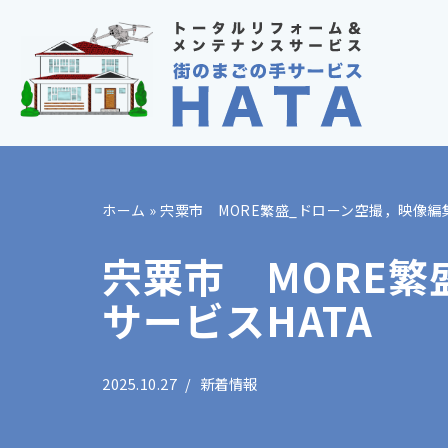
コ
ン
テ
ン
ツ
へ
ホーム
»
宍粟市 MORE繁盛_ドローン空撮，映像編
ス
キ
宍粟市 MORE繁
ッ
サービスHATA
プ
2025.10.27
新着情報