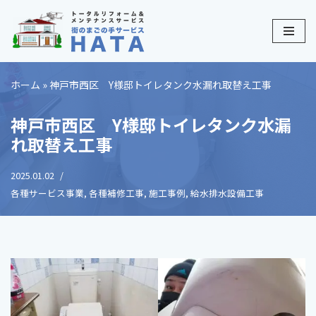
コ
ン
テ
ホーム
»
神戸市西区 Y様邸トイレタンク水漏れ取替え工事
ン
ツ
神戸市西区 Y様邸トイレタンク水漏
へ
れ取替え工事
ス
キ
2025.01.02
ッ
各種サービス事業
,
各種補修工事
,
施工事例
,
給水排水設備工事
プ