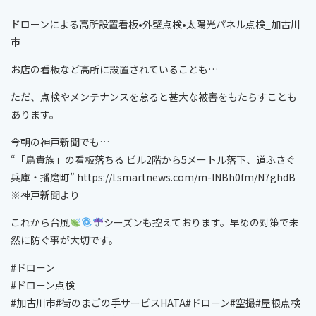
ドローンによる高所設置看板•外壁点検•太陽光パネル点検_加古川
市
お店の看板など高所に設置されていることも…
ただ、点検やメンテナンスを怠ると甚大な被害をもたらすことも
あります。
今朝の神戸新聞でも…
“「鳥貴族」の看板落ちる ビル2階から5メートル落下、道ふさぐ
兵庫・播磨町” https://l.smartnews.com/m-lNBh0fm/N7ghdB
※神戸新聞より
これから台風
シーズンも控えております。早めの対策で未
然に防ぐ事が大切です。
#ドローン
#ドローン点検
#加古川市#街のまごの手サービスHATA#ドローン#空撮#屋根点検