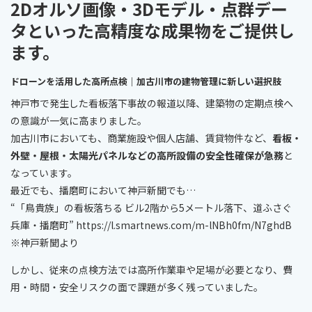
2Dオルソ画像・3Dモデル・点群デー
タ
といった高精度な成果物をご提供し
ます。
ドローンを活用した高所点検｜加古川市の建物管理に新しい選択肢
神戸市で発生した看板落下事故の報道以降、建築物の定期点検へ
の意識が一気に高まりました。
加古川市においても、商業施設や個人店舗、賃貸物件など、
看板・
外壁・屋根・太陽光パネルなどの高所設備の安全性確保が急務
と
なっています。
最近でも、播磨町において神戸新聞でも…
“「鳥貴族」の看板落ちる ビル2階から5メートル落下、道ふさぐ
兵庫・播磨町” https://l.smartnews.com/m-lNBh0fm/N7ghdB
※神戸新聞より
しかし、従来の点検方法では高所作業車や足場が必要となり、費
用・時間・安全リスクの面で課題が多く残っていました。