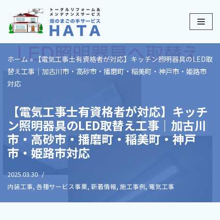
コ
ン
テ
ホーム
»
【電気工事士有資格者が対応】キッチン照明器具のLED取
ン
替え工事｜加古川市・高砂市・播磨町・稲美町・神戸市・姫路市
ツ
対応
へ
ス
【電気工事士有資格者が対応】キッチ
キ
ン照明器具のLED取替え工事｜加古川
ッ
市・高砂市・播磨町・稲美町・神戸
プ
市・姫路市対応
2025.03.30
内装工事
,
各種サービス事業
,
新着情報
,
施工事例
,
電気工事